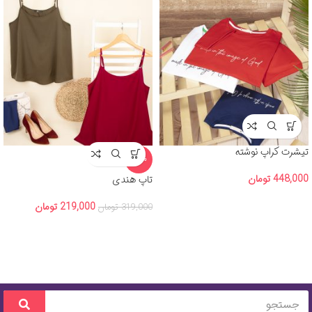
تیشرت کراپ نوشته
-31%
448,000
تومان
تاپ هندی
219,000
تومان
319,000
تومان