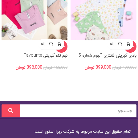
-13%
-20%
بادی کبریتی فانتزی آلبوم شماره 5
نیم تنه کبریتی Favourite
399,000
تومان
398,000
تومان
499,000
تومان
458,000
تومان
تمام حقوق این سایت مربوط به شرکت ریرا استور است