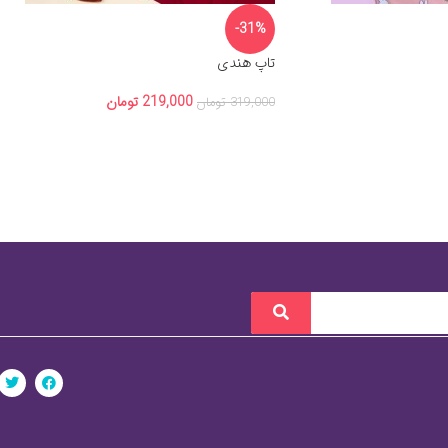
-31%
تاپ هندی
219,000
تومان
319,000
تومان