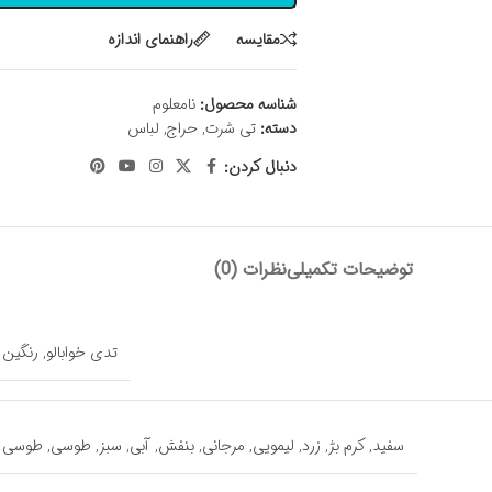
مقايسه
راهنمای اندازه
شناسه محصول:
نامعلوم
دسته:
تی شرت
,
حراج
,
لباس
دنبال کردن:
توضیحات تکمیلی
نظرات (0)
تدی خوابالو
,
رنگین 
سفید
,
کرم بژ
,
زرد
,
لیمویی
,
مرجانی
,
بنفش
,
آبی
,
سبز
,
طوسی
,
طوسی م