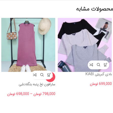
محصولات مشابه
بادی کبریتی KIABI
-13%
699,000
تومان
سارافون نخ پنبه بنگلادشی
798,000
تومان
–
698,000
تومان