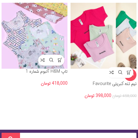
تاپ H&M آلبوم شماره 1
-13%
418,000
تومان
نیم تنه کبریتی Favourite
398,000
تومان
458,000
تومان