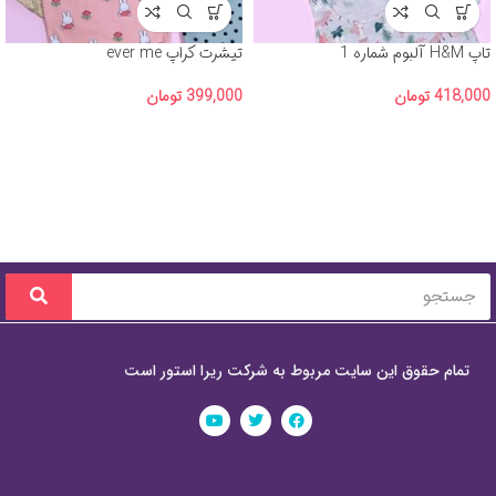
تاپ H&M آلبوم شماره 1
تیشرت کراپ ever me
418,000
تومان
399,000
تومان
تمام حقوق این سایت مربوط به شرکت ریرا استور است