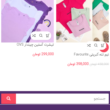
تیشرت آستین چیندار OVS
-13%
299,000
تومان
نیم تنه کبریتی Favourite
398,000
تومان
458,000
تومان