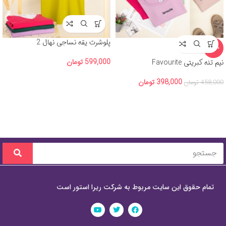
پلوشرت یقه نساجی نهال 2
-13%
599,000
تومان
نیم تنه کبریتی Favourite
398,000
تومان
458,000
تومان
تمام حقوق این سایت مربوط به شرکت ریرا استور است