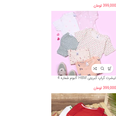
399,000
تومان
تیشرت کراپ کبریتی H&M آلبوم شماره 4
399,000
تومان