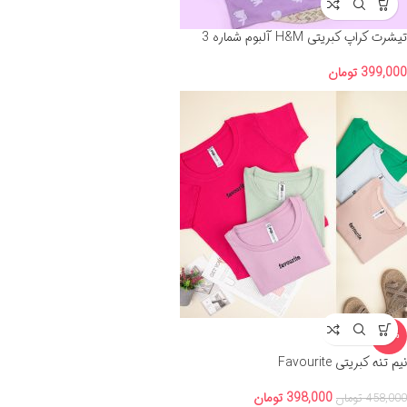
تیشرت کراپ کبریتی H&M آلبوم شماره 3
399,000
تومان
-13%
نیم تنه کبریتی Favourite
398,000
تومان
458,000
تومان