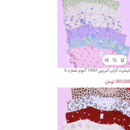
تیشرت کراپ کبریتی H&M آلبوم شماره 6
399,000
تومان