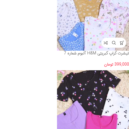
تیشرت کراپ کبریتی H&M آلبوم شماره 7
399,000
تومان