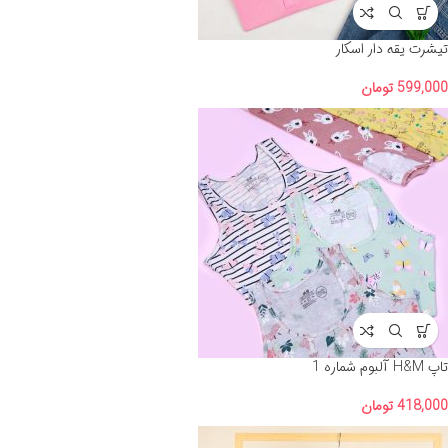
تیشرت یقه دار اسکار
599,000
تومان
تاپ H&M آلبوم شماره 1
418,000
تومان