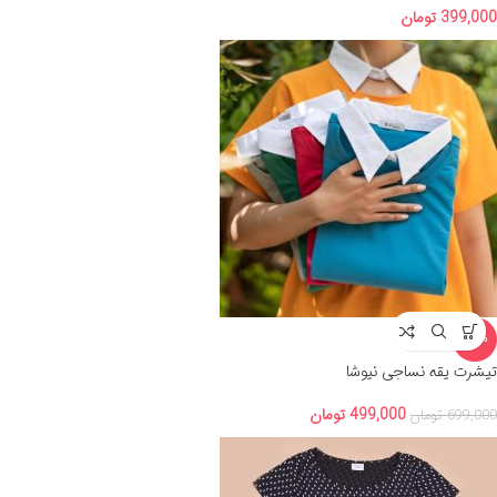
399,000
تومان
-29%
تیشرت یقه نساجی نیوشا
499,000
تومان
699,000
تومان