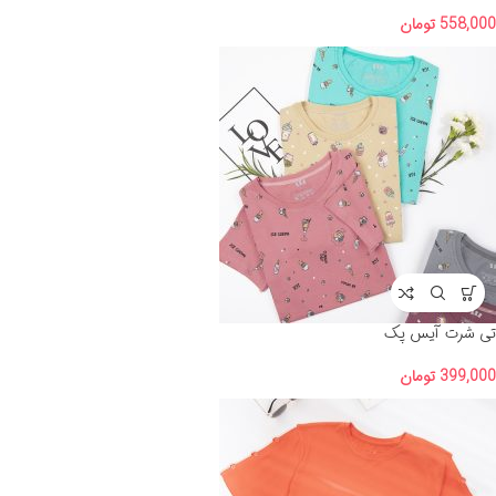
558,000
تومان
تی شرت آیس پک
399,000
تومان