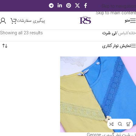
Skip to navigation
Skip to main content
پیگیری سفارشات
منو
خانه
/
لباس
/
تی شرت
Showing all 23 results
نمایش نوار کناری
تی شرت نوار گیپوری George