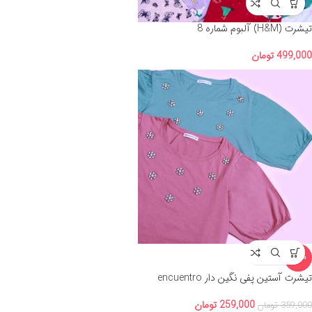
تیشرت (H&M) آلبوم شماره 8
499,000
تومان
-28%
تیشرت آستین پفی نگین دار encuentro
259,000
تومان
359,000
تومان