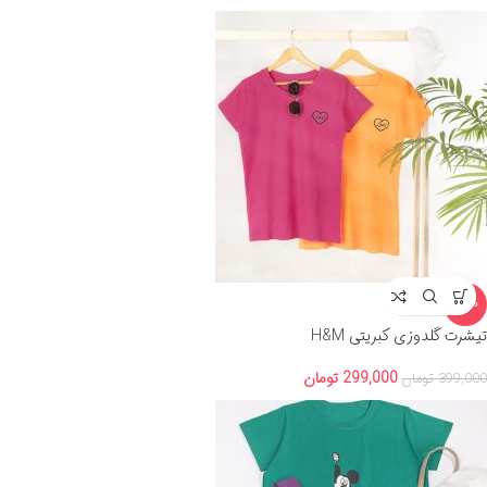
-25%
تیشرت گلدوزی کبریتی H&M
299,000
تومان
399,000
تومان