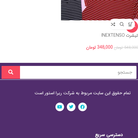
-36%
تیشرت INEXTENSO
348,000
تومان
548,000
تومان
تمام حقوق این سایت مربوط به شرکت ریرا استور است
دسترسی سریع