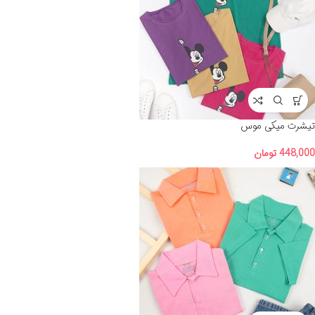
تیشرت میکی موس
448,000
تومان