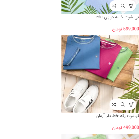
تی شرت خامه دوزی edc
599,000
تومان
تیشرت یقه خط دار آرمان
499,000
تومان