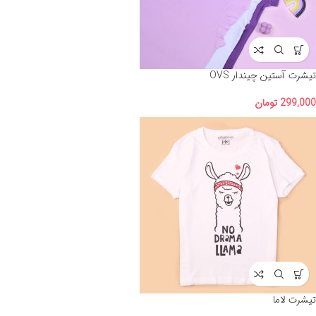
تیشرت آستین چیندار OVS
299,000
تومان
تیشرت لاما