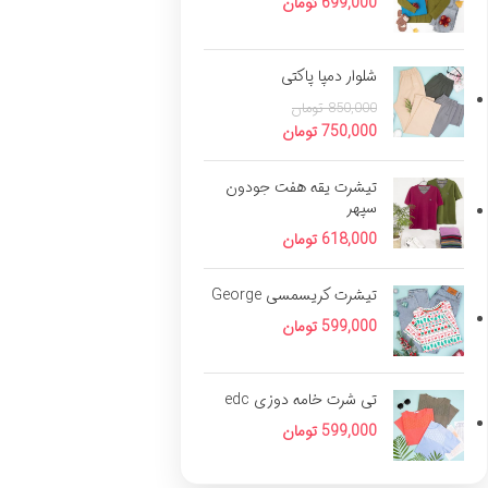
699,000
تومان
شلوار دمپا پاکتی
850,000
تومان
750,000
تومان
تیشرت یقه هفت جودون
سپهر
618,000
تومان
تیشرت کریسمسی George
599,000
تومان
تی شرت خامه دوزی edc
599,000
تومان