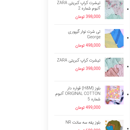
تیشرت کراپ کبریتی ZARA
آلبوم شماره 2
398,000
تومان
تی شرت نوار گیپوری
George
498,000
تومان
تیشرت کراپ کبریتی ZARA
398,000
تومان
بلوز (H&M) قواره دار
ORIGINAL COTTON آلبوم
شماره 5
499,000
تومان
بلوز یقه سه سانت NR