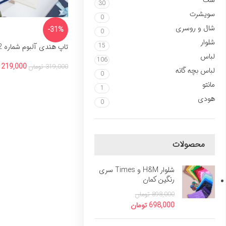
ست
30
سویشرت
0
شال و روسری
-31%
0
شلوار
15
تاپ هندی آلبوم شماره 2
لباس
106
219,000
319,000
تومان
لباس بچه گانه
0
مانتو
1
هودی
0
محصولات
شلوار H&M و Times سری
رنگین کمان
898,000
تومان
698,000
تومان