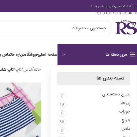
Skip to navigation
ارائه دهنده زیباترین لباس زنانه
Skip to main content
صفحه اصلی
فروشگاه
درباره ما
تماس با
مرور دسته ها
خانه
/
لباس
/
تاپ
/
تاپ هند
دسته بندی ها
بدون دسته‌بندی
0
پیراهن
19
جوراب
0
حراج
86
دامن
0