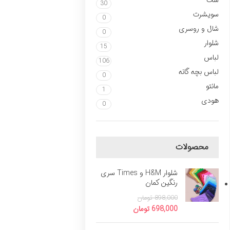
ست
30
سویشرت
0
شال و روسری
0
شلوار
15
لباس
106
لباس بچه گانه
0
مانتو
1
هودی
0
محصولات
شلوار H&M و Times سری
رنگین کمان
898,000
تومان
698,000
تومان