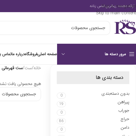
Skip to navigation
ارائه دهنده زیباترین لباس زنانه
Skip to main content
صفحه اصلی
فروشگاه
درباره ما
تماس با
مرور دسته ها
خانه
/
ست
/
ست قهرمانی
دسته بندی ها
هیچ محصولی یافت نشد.
بدون دسته‌بندی
0
پیراهن
19
جوراب
0
حراج
86
دامن
0