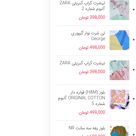
تیشرت کراپ کبریتی ZARA
آلبوم شماره 2
398,000
تومان
تی شرت نوار گیپوری
George
498,000
تومان
تیشرت کراپ کبریتی ZARA
398,000
تومان
بلوز (H&M) قواره دار
ORIGINAL COTTON آلبوم
شماره 5
499,000
تومان
بلوز یقه سه سانت NR