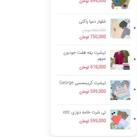
699,000
تومان
شلوار دمپا پاکتی
850,000
تومان
750,000
تومان
تیشرت یقه هفت جودون
سپهر
618,000
تومان
تیشرت کریسمسی George
599,000
تومان
تی شرت خامه دوزی edc
599,000
تومان