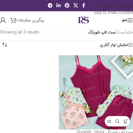
Skip to navigation
Skip to main content
پیگیری سفارشات
منو
خانه
/
ست
/
ست تاپ شورتک
Showing all 3 results
نمایش نوار کناری
ست تاپ شورتک Gunesh , Honx