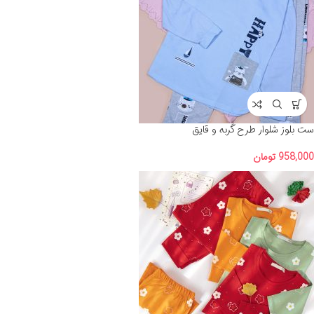
ست بلوز شلوار طرح گربه و قایق
958,000
تومان