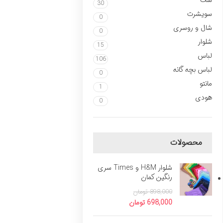
ست
30
سویشرت
0
شال و روسری
0
شلوار
15
لباس
106
لباس بچه گانه
0
مانتو
1
هودی
0
محصولات
شلوار H&M و Times سری
رنگین کمان
898,000
تومان
698,000
تومان