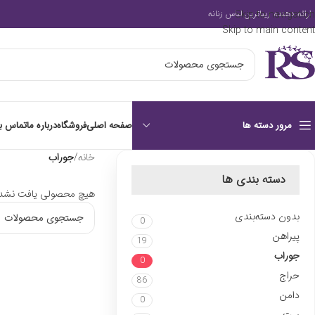
Skip to navigation
ارائه دهنده زیباترین لباس زنانه
Skip to main content
صفحه اصلی
فروشگاه
درباره ما
تماس با
مرور دسته ها
خانه
/
جوراب
دسته بندی ها
هیچ محصولی یافت نشد.
بدون دسته‌بندی
0
پیراهن
19
جوراب
0
حراج
86
دامن
0