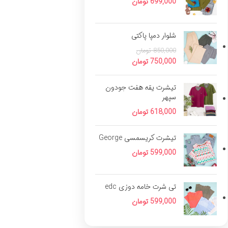
699,000
تومان
شلوار دمپا پاکتی
850,000
تومان
750,000
تومان
تیشرت یقه هفت جودون
سپهر
618,000
تومان
تیشرت کریسمسی George
599,000
تومان
تی شرت خامه دوزی edc
599,000
تومان