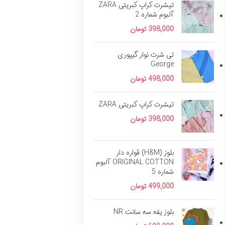
تیشرت کراپ کبریتی ZARA
آلبوم شماره 2
398,000
تومان
تی شرت نوار گیپوری
George
498,000
تومان
تیشرت کراپ کبریتی ZARA
398,000
تومان
بلوز (H&M) قواره دار
ORIGINAL COTTON آلبوم
شماره 5
499,000
تومان
بلوز یقه سه سانت NR