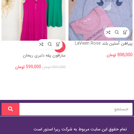
پیراهن آستین بلند LaVieen Rose
-14%
898,000
تومان
سارافون یقه دلبری ریحان
599,000
تومان
699,000
تومان
تمام حقوق این سایت مربوط به شرکت ریرا استور است