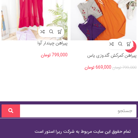
پیراهن چیندار آوا
-16%
799,000
تومان
پیراهن کمرکش گلدوزی یاس
669,000
تومان
799,000
تومان
تمام حقوق این سایت مربوط به شرکت ریرا استور است