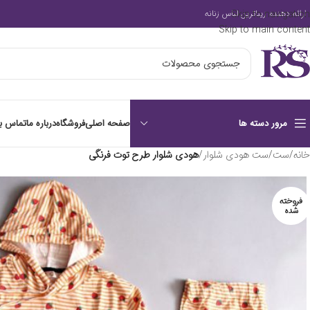
Skip to navigation
ارائه دهنده زیباترین لباس زنانه
Skip to main content
صفحه اصلی
فروشگاه
درباره ما
تماس با
مرور دسته ها
خانه
/
ست
/
ست هودی شلوار
/
هودی شلوار طرح توت فرنگی
فروخته
شده