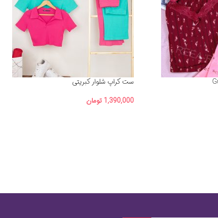
ست کراپ شلوار کبریتی
1,390,000
تومان