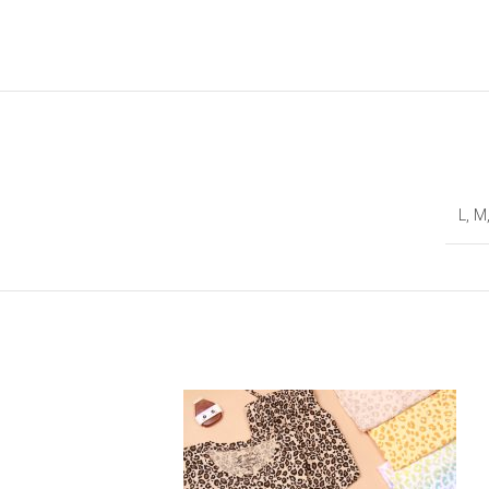
L
,
M