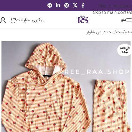
Skip to navigation
Skip to main content
پیگیری سفارشات
منو
خانه
/
ست
/
ست هودی شلوار
فروخته
شده