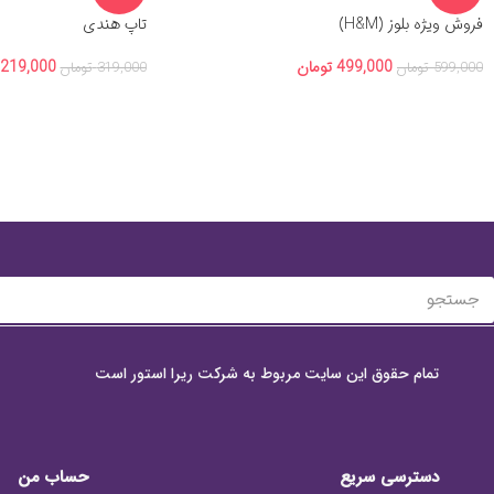
فروش ویژه بلوز (H&M)
تاپ هندی
499,000
تومان
219,000
599,000
تومان
319,000
تومان
تمام حقوق این سایت مربوط به شرکت ریرا استور است
دسترسی سریع
حساب من