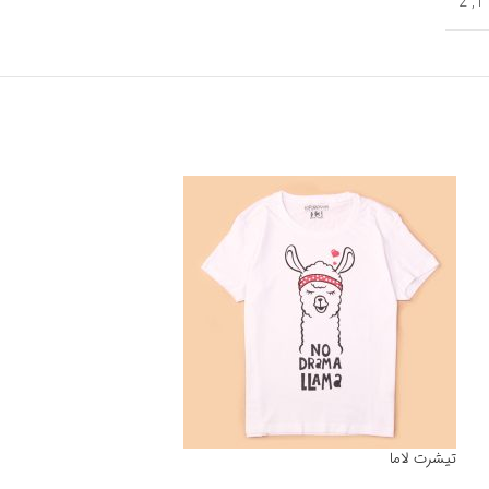
2
,
1
تیشرت لاما