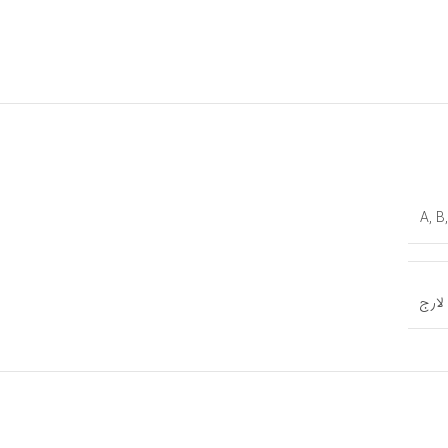
A
,
B
لارج