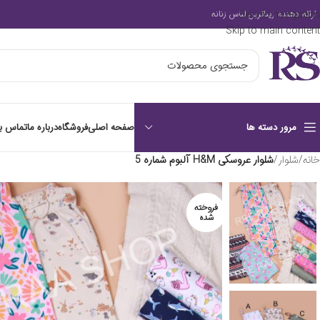
Skip to navigation
ارائه دهنده زیباترین لباس زنانه
Skip to main content
صفحه اصلی
فروشگاه
درباره ما
تماس با
مرور دسته ها
خانه
/
شلوار
/
شلوار عروسکی H&M آلبوم شماره 5
فروخته
شده