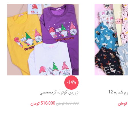
-14%
دورس کوتوله کریسمسی
تومان
518,000
تومان
599,000
تومان