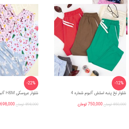
-22%
-12%
شلوار نخ پنبه اسلش آلبوم شماره 4
شلوار عروسکی H&M آلبوم شماره 12
750,000
تومان
698,000
850,000
تومان
898,000
تومان