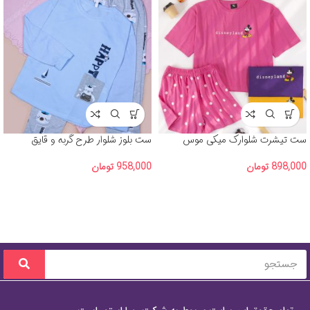
ست تیشرت شلوارک میکی موس
ست بلوز شلوار طرح گربه و قایق
898,000
تومان
958,000
تومان