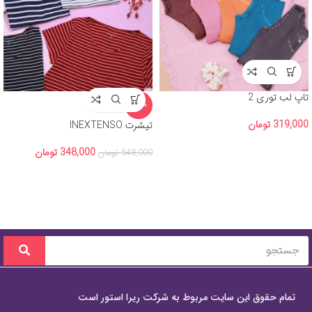
تاپ لب توری 2
-36%
319,000
تومان
تیشرت INEXTENSO
348,000
تومان
548,000
تومان
تمام حقوق این سایت مربوط به شرکت ریرا استور است