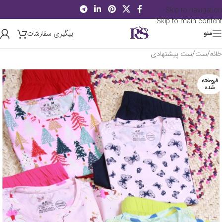
Skip to navigation
Skip to main content
پیگیری سفارشات
منو
خانه
/
ست
/
ست پیشنهادی
فروخته
شده