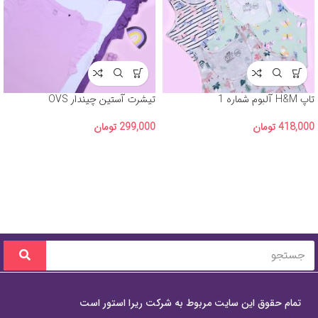
تاپ H&M آلبوم شماره 1
تیشرت آستین چیندار OVS
418,000
تومان
299,000
تومان
تمام حقوق این سایت مربوط به شرکت ریرا استور است