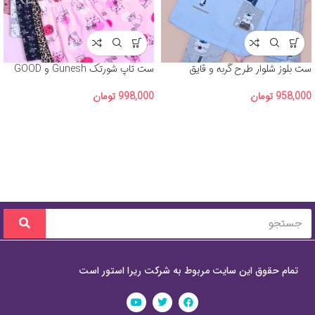
ست بلوز شلوار طرح گربه و قایق
ست تاپ شورتک Gunesh و GOOD
GIRL
958,000
تومان
998,000
تومان
تمام حقوق این سایت مربوط به شرکت ریرا استور است