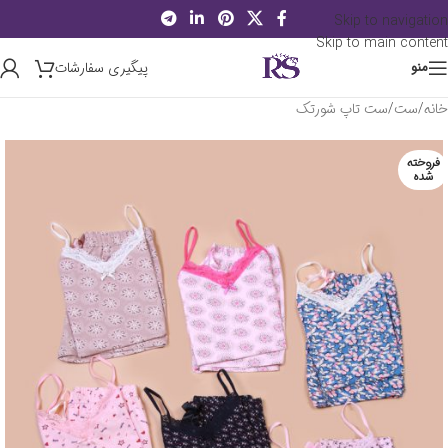
Skip to navigation
Skip to main content
پیگیری سفارشات
منو
خانه
/
ست
/
ست تاپ شورتک
فروخته
شده