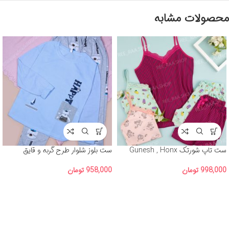
محصولات مشابه
ست تاپ شورتک Gunesh , Honx
ست بلوز شلوار طرح گربه و قایق
998,000
تومان
958,000
تومان