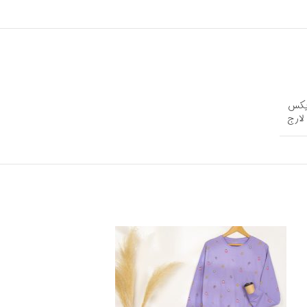
ایکس
لارج