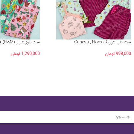
ست تاپ شورتک Gunesh , Honx
ست بلوز شلوار (H&M) آلبوم شماره 4
998,000
تومان
1,290,000
تومان