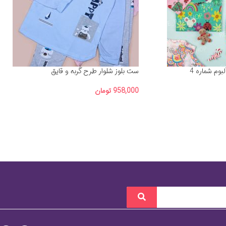
ست بلوز شلوار طرح گربه و قایق
958,000
تومان