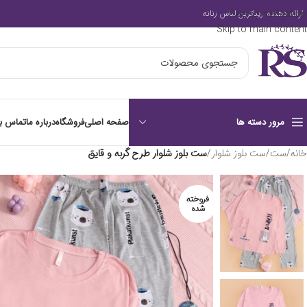
Skip to navigation
ارائه دهنده زیباترین لباس زنانه
Skip to main content
صفحه اصلی
فروشگاه
درباره ما
تماس با
مرور دسته ها
خانه
/
ست
/
ست بلوز شلوار
/
ست بلوز شلوار طرح گربه و قایق
فروخته
شده