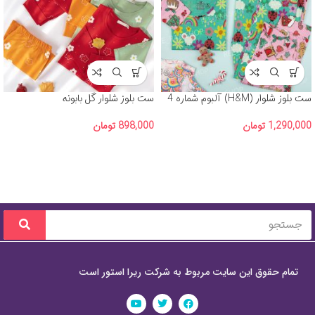
ست بلوز شلوار (H&M) آلبوم شماره 4
ست بلوز شلوار گل بابونه
1,290,000
تومان
898,000
تومان
تمام حقوق این سایت مربوط به شرکت ریرا استور است