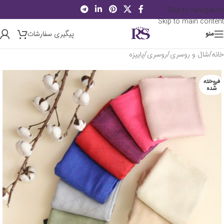
Skip to navigation
Skip to main content
پیگیری سفارشات
منو
خانه
/
شال و روسری
/
روسری
/
پاییزه
فروخته
شده