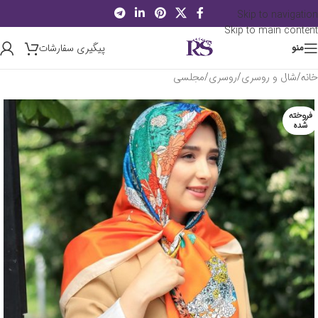
Skip to navigation
Skip to main content
پیگیری سفارشات
منو
خانه
/
شال و روسری
/
روسری
/
مجلسی
فروخته
شده