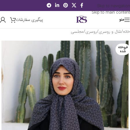
Skip to navigation
Skip to main content
پیگیری سفارشات
منو
خانه
/
شال و روسری
/
روسری
/
مجلسی
فروخته
شده