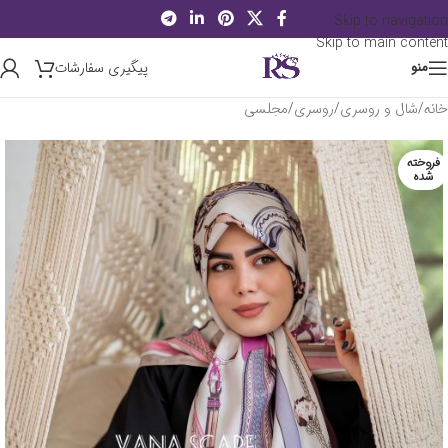
Skip to navigation
Skip to main content
پیگیری سفارشات
منو
خانه
/
شال و روسری
/
روسری
/
مجلسی
فروخته
شده