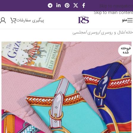
Skip to navigation
Skip to main content
پیگیری سفارشات
منو
خانه
/
شال و روسری
/
روسری
/
مجلسی
فروخته
شده