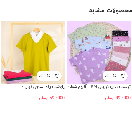
محصولات مشابه
تیشرت کراپ کبریتی H&M آلبوم شماره
پلوشرت یقه نساجی نهال 2
3
599,000
تومان
399,000
تومان