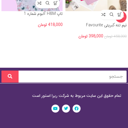
تاپ H&M آلبوم شماره 1
-13%
418,000
تومان
نیم تنه کبریتی Favourite
398,000
تومان
458,000
تومان
تمام حقوق این سایت مربوط به شرکت ریرا استور است