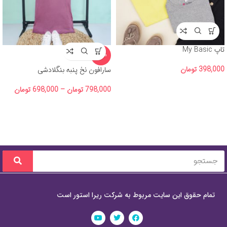
تاپ My Basic
-13%
398,000
تومان
سارافون نخ پنبه بنگلادشی
798,000
تومان
–
698,000
تومان
تمام حقوق این سایت مربوط به شرکت ریرا استور است