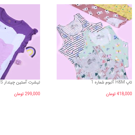
تاپ H&M آلبوم شماره 1
تیشرت آستین چیندار OVS
418,000
تومان
299,000
تومان