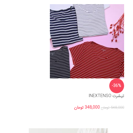
-36%
تیشرت INEXTENSO
348,000
تومان
548,000
تومان