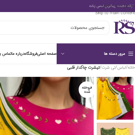
Skip to navigation
ارائه دهنده زیباترین لباس زنانه
Skip to main content
صفحه اصلی
فروشگاه
درباره ما
تماس با
مرور دسته ها
خانه
/
لباس
/
تی شرت
/
تیشرت چاکدار قلبی
فروخته
شده