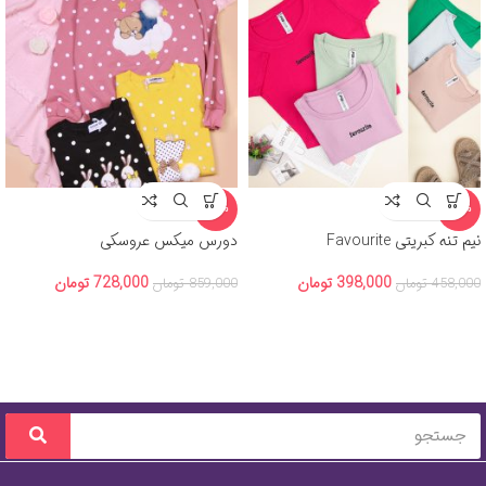
-15%
-13%
نیم تنه کبریتی Favourite
دورس میکس عروسکی
398,000
تومان
728,000
تومان
458,000
تومان
859,000
تومان