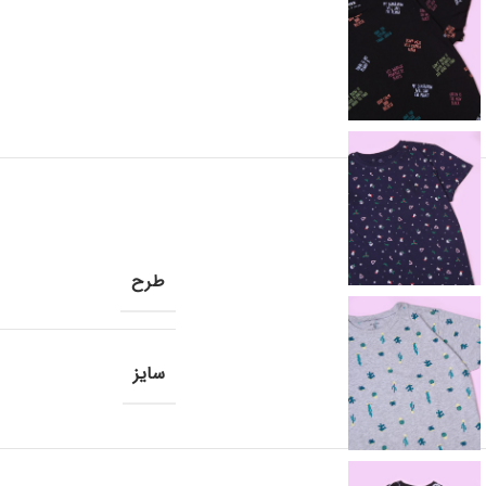
طرح
سایز