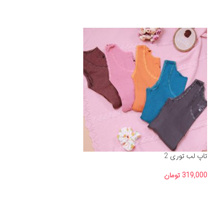
تاپ لب توری 2
319,000
تومان