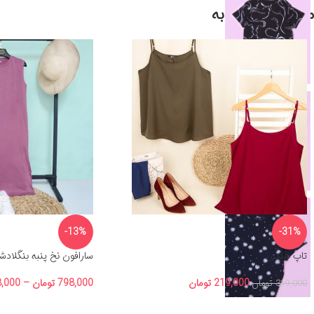
محصولات مشابه
-13%
-31%
تاپ هندی
سارافون نخ پنبه بنگلاد
219,000
تومان
798,000
تومان
–
,000
319,000
تومان