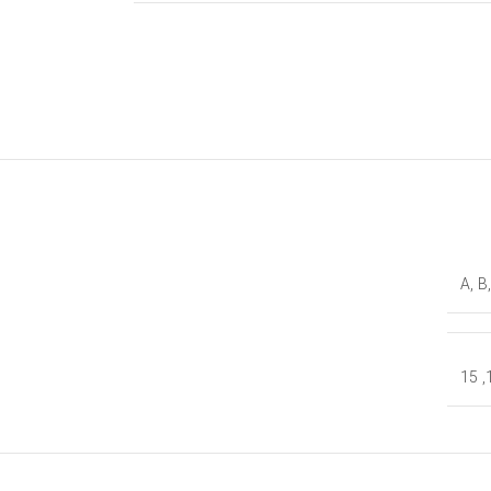
A
,
B
15
,