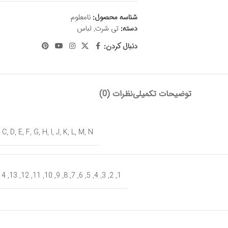
شناسه محصول:
نامعلوم
دسته:
تی شرت
,
لباس
دنبال کردن:
توضیحات تکمیلی
نظرات (0)
,
C
,
D
,
E
,
F
,
G
,
H
,
I
,
J
,
K
,
L
,
M
,
N
14
,
13
,
12
,
11
,
10
,
9
,
8
,
7
,
6
,
5
,
4
,
3
,
2
,
1