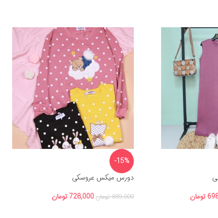
-15%
شی
دورس میکس عروسکی
698
تومان
728,000
تومان
859,000
تومان