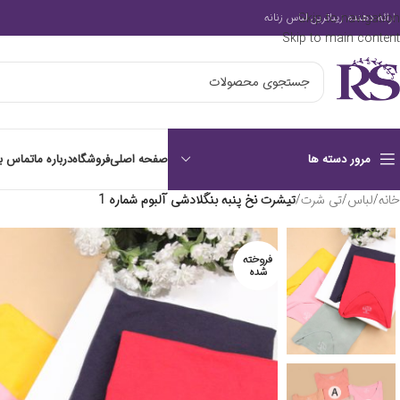
Skip to navigation
ارائه دهنده زیباترین لباس زنانه
Skip to main content
صفحه اصلی
فروشگاه
درباره ما
تماس با
مرور دسته ها
خانه
/
لباس
/
تی شرت
/
تیشرت نخ پنبه بنگلادشی آلبوم شماره 1
فروخته
شده