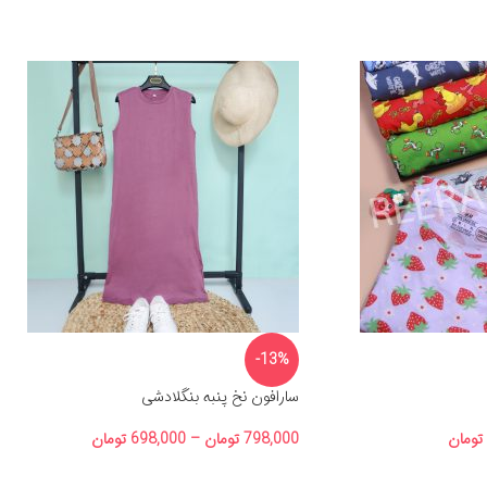
-13%
سارافون نخ پنبه بنگلادشی
تومان
798,000
تومان
–
698,000
تومان