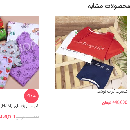
محصولات مشابه
تیشرت کراپ نوشته
-17%
448,000
تومان
فروش ویژه بلوز (H&M)
499,000
599,000
تومان