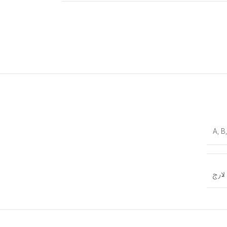
A
,
B
لارج