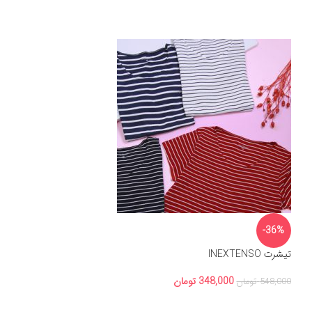
-36%
تیشرت INEXTENSO
348,000
تومان
548,000
تومان