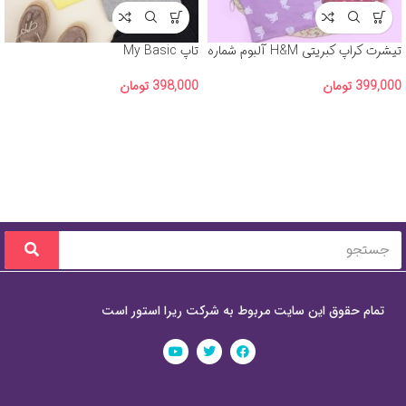
تیشرت کراپ کبریتی H&M آلبوم شماره
تاپ My Basic
3
398,000
تومان
399,000
تومان
تمام حقوق این سایت مربوط به شرکت ریرا استور است