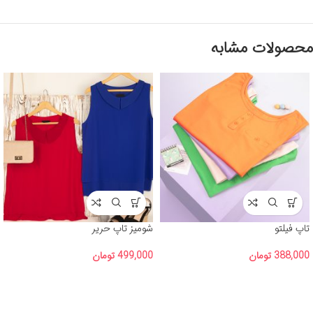
محصولات مشابه
تاپ فیلتو
شومیز تاپ حریر
388,000
تومان
499,000
تومان