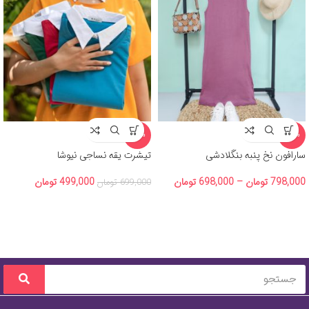
-29%
-13%
سارافون نخ پنبه بنگلادشی
تیشرت یقه نساجی نیوشا
798,000
تومان
–
698,000
تومان
499,000
تومان
699,000
تومان