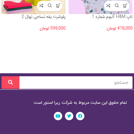
تاپ H&M آلبوم شماره 1
پلوشرت یقه نساجی نهال 2
418,000
تومان
599,000
تومان
تمام حقوق این سایت مربوط به شرکت ریرا استور است