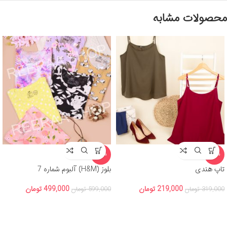
محصولات مشابه
-17%
-31%
تاپ هندی
بلوز (H&M) آلبوم شماره 7
219,000
تومان
499,000
تومان
319,000
تومان
599,000
تومان