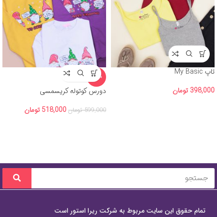
تاپ My Basic
-14%
398,000
تومان
دورس کوتوله کریسمسی
518,000
تومان
599,000
تومان
تمام حقوق این سایت مربوط به شرکت ریرا استور است