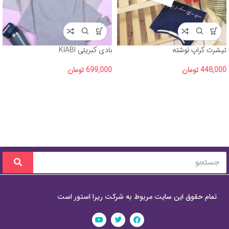
تیشرت کراپ نوشته
بادی کبریتی KIABI
448,000
تومان
699,000
تومان
تمام حقوق این سایت مربوط به شرکت ریرا استور است