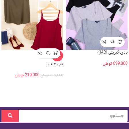
بادی کبریتی KIABI
-31%
699,000
تومان
تاپ هندی
219,000
تومان
319,000
تومان