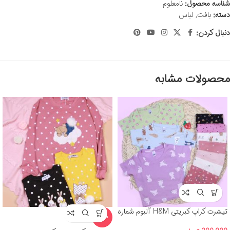
شناسه محصول:
نامعلوم
دسته:
بافت
,
لباس
دنبال کردن:
محصولات مشابه
تیشرت کراپ کبریتی H&M آلبوم شماره
-15%
3